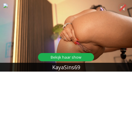
Bekijk haar show
KayaSins69